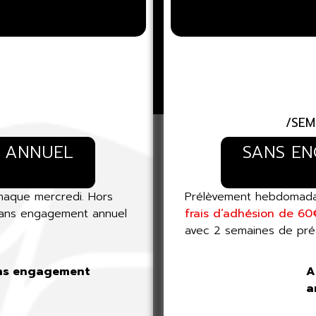
/SEM
 ANNUEL
SANS E
haque mercredi. Hors
Prélèvement hebdomadai
ans engagement annuel
frais d’adhésion de 60
avec 2 semaines de préa
ns engagement
A
a