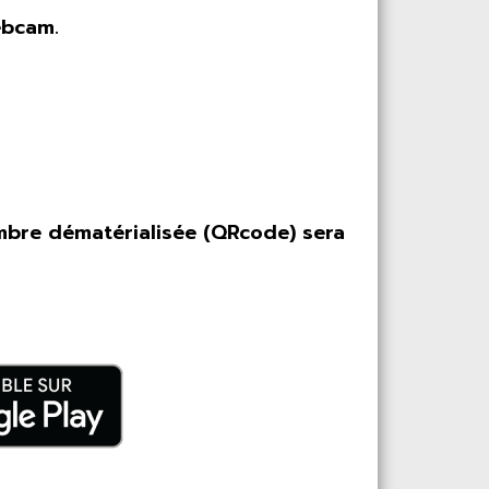
ebcam.
bre dématérialisée (QRcode) sera