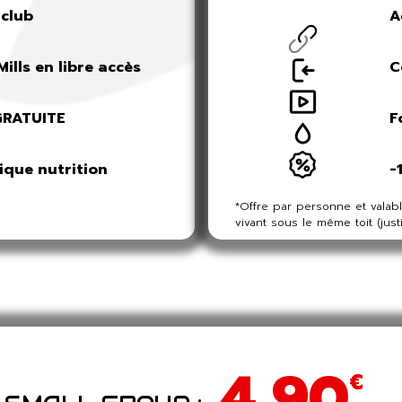
 club
A
ills en libre accès
C
GRATUITE
F
ique nutrition
-
*Offre par personne et valab
vivant sous le même toit (justi
4,90
€