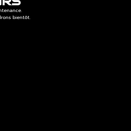
URS
ntenance.
rons bientôt.